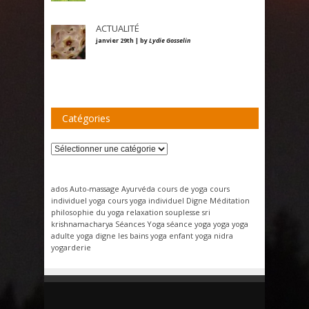
ACTUALITÉ
janvier 29th | by
Lydie Gosselin
Catégories
Catégories
ados
Auto-massage
Ayurvéda
cours de yoga
cours
individuel yoga
cours yoga individuel
Digne
Méditation
philosophie du yoga
relaxation
souplesse
sri
krishnamacharya
Séances Yoga
séance yoga
yoga
yoga
adulte
yoga digne les bains
yoga enfant
yoga nidra
yogarderie