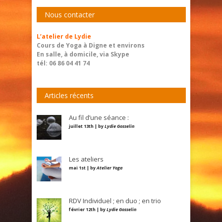
Nous contacter
L’atelier de Lydie
Cours de Yoga à Digne et environs
En salle, à domicile, via Skype
tél: 06 86 04 41 74
Articles récents
Au fil d’une séance :
juillet 13th | by
Lydie Gosselin
Les ateliers
mai 1st | by
Atelier Yoga
RDV Individuel ; en duo ; en trio
février 12th | by
Lydie Gosselin