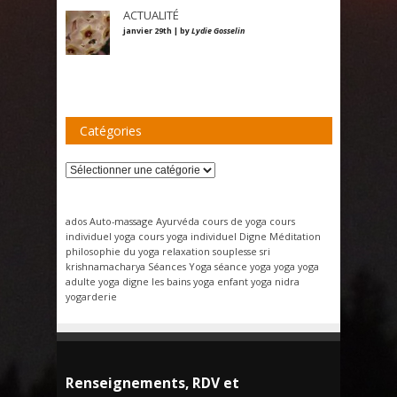
ACTUALITÉ
janvier 29th | by
Lydie Gosselin
Catégories
Catégories
ados
Auto-massage
Ayurvéda
cours de yoga
cours
individuel yoga
cours yoga individuel
Digne
Méditation
philosophie du yoga
relaxation
souplesse
sri
krishnamacharya
Séances Yoga
séance yoga
yoga
yoga
adulte
yoga digne les bains
yoga enfant
yoga nidra
yogarderie
Renseignements, RDV et