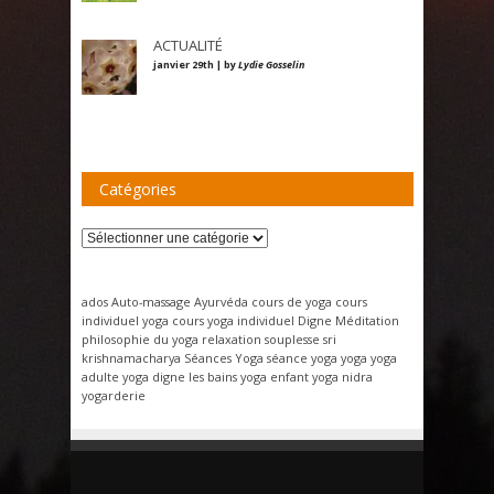
ACTUALITÉ
janvier 29th | by
Lydie Gosselin
Catégories
Catégories
ados
Auto-massage
Ayurvéda
cours de yoga
cours
individuel yoga
cours yoga individuel
Digne
Méditation
philosophie du yoga
relaxation
souplesse
sri
krishnamacharya
Séances Yoga
séance yoga
yoga
yoga
adulte
yoga digne les bains
yoga enfant
yoga nidra
yogarderie