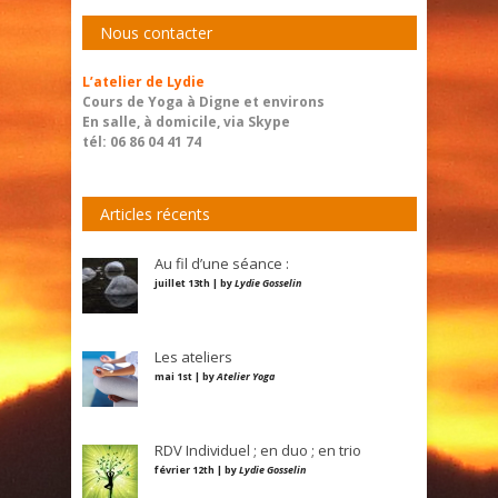
Nous contacter
L’atelier de Lydie
Cours de Yoga à Digne et environs
En salle, à domicile, via Skype
tél: 06 86 04 41 74
Articles récents
Au fil d’une séance :
juillet 13th | by
Lydie Gosselin
Les ateliers
mai 1st | by
Atelier Yoga
RDV Individuel ; en duo ; en trio
février 12th | by
Lydie Gosselin