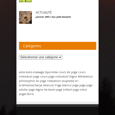
ACTUALITÉ
janvier 29th | by
Lydie Gosselin
Catégories
Catégories
ados
Auto-massage
Ayurvéda
cours de yoga
cours
individuel yoga
cours yoga individuel
Digne
Méditation
philosophie du yoga
relaxation
souplesse
sri
krishnamacharya
Séances Yoga
séance yoga
yoga
yoga
adulte
yoga digne les bains
yoga enfant
yoga nidra
yogarderie