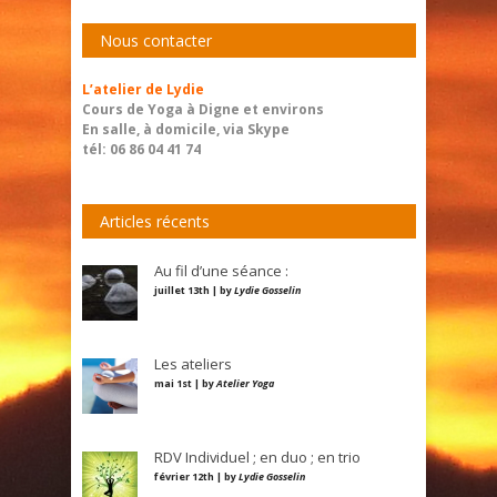
Nous contacter
L’atelier de Lydie
Cours de Yoga à Digne et environs
En salle, à domicile, via Skype
tél: 06 86 04 41 74
Articles récents
Au fil d’une séance :
juillet 13th | by
Lydie Gosselin
Les ateliers
mai 1st | by
Atelier Yoga
RDV Individuel ; en duo ; en trio
février 12th | by
Lydie Gosselin