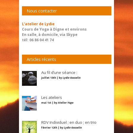
Nous contacter
L’atelier de Lydie
Cours de Yoga à Digne et environs
En salle, à domicile, via Skype
tél: 06 86 04 41 74
Articles récents
Au fil d’une séance :
juillet 13th | by
Lydie Gosselin
Les ateliers
mai 1st | by
Atelier Yoga
RDV Individuel ; en duo ; en trio
février 12th | by
Lydie Gosselin