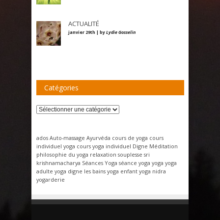
ACTUALITÉ
janvier 29th | by
Lydie Gosselin
Catégories
Catégories
ados
Auto-massage
Ayurvéda
cours de yoga
cours
individuel yoga
cours yoga individuel
Digne
Méditation
philosophie du yoga
relaxation
souplesse
sri
krishnamacharya
Séances Yoga
séance yoga
yoga
yoga
adulte
yoga digne les bains
yoga enfant
yoga nidra
yogarderie