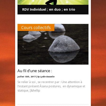
RDV Individuel ; en duo ; en trio
Cours collectifs
Au fil d’une séance :
juillet 13th, 2017 |
by Lydie Gosselin
Se relier à soi , se recentrer par : Une attention à
l’instant présent Âsana postures, en dynamique et
statique, [&hellip