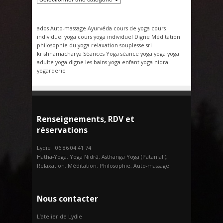
ados
Auto-massage
Ayurvéda
cours de yoga
cours
individuel yoga
cours yoga individuel
Digne
Méditation
philosophie du yoga
relaxation
souplesse
sri
krishnamacharya
Séances Yoga
séance yoga
yoga
yoga
adulte
yoga digne les bains
yoga enfant
yoga nidra
yogarderie
Renseignements, RDV et
réservations
Lydie : 06 86 04 41 74
Hatha-Yoga, Yoga Nidrâ, Asthanga Yoga (Patanjali),
Relaxation, Méditation, Philosophie, Auto-massage.
Nous contacter
L’atelier de Lydie